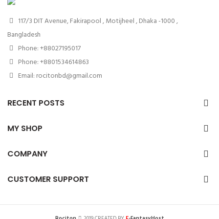
117/3 DIT Avenue, Fakirapool , Motijheel , Dhaka -1000 ,
Bangladesh
Phone: +88027195017
Phone: +8801534614863
Email: rocitonbd@gmail.com
RECENT POSTS
MY SHOP
COMPANY
CUSTOMER SUPPORT
F
Rociton
2019 CREATED BY
-FantasyHost